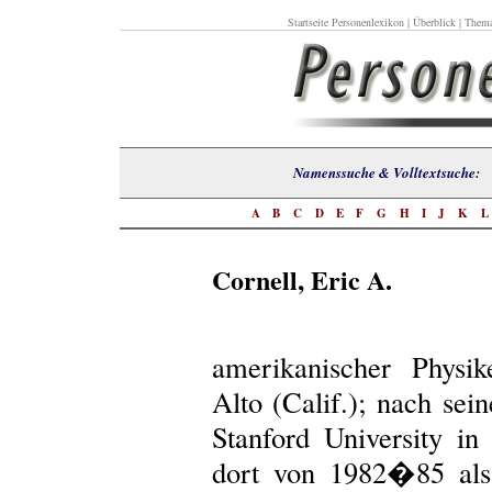
Startseite Personenlexikon
|
Überblick
|
Thema
Namenssuche & Volltextsuch
A
B
C
D
E
F
G
H
I
J
K
Cornell, Eric A.
amerikanischer Physi
Alto (Calif.); nach se
Stanford University in 
dort von 1982�85 als 