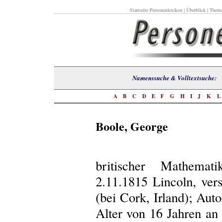
Startseite Personenlexikon
|
Überblick
|
Thema
Namenssuche & Volltextsuch
A
B
C
D
E
F
G
H
I
J
K
Boole, George
britischer Mathemat
2.11.1815 Lincoln, ver
(bei Cork, Irland); Auto
Alter von 16 Jahren an