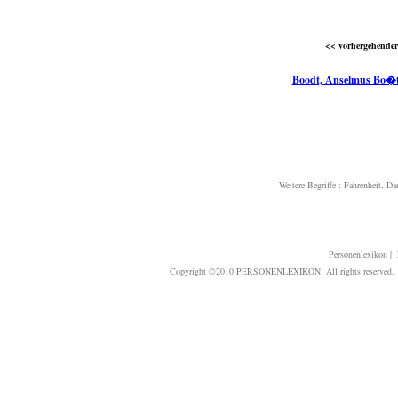
<< vorhergehender 
Boodt, Anselmus Bo�t
Weitere Begriffe :
Fahrenheit, Dan
Personenlexikon
|
Copyright ©2010 PERSONENLEXIKON. All rights reserved. T