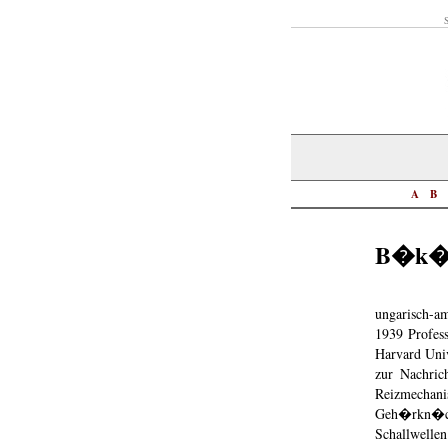
S
A
B
B�k�s
ungarisch-am
1939 Profess
Harvard Univ
zur Nachric
Reizmecha
Geh�rkn�che
Schallwellen