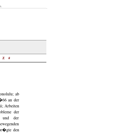
n.
Z
#
onolulu; ab
7�66 an der
i; Arbeiten
obleme der
s und der
bewegenden
(pr�gte den