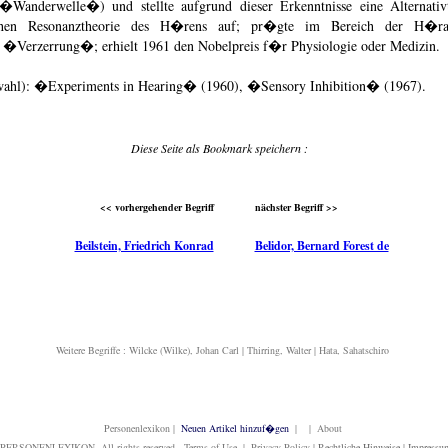
 �Wanderwelle�) und stellte aufgrund dieser Erkenntnisse eine Alternativ
chen Resonanztheorie des H�rens auf; pr�gte im Bereich der H�ra
 �Verzerrung�; erhielt 1961 den Nobelpreis f�r Physiologie oder Medizin.
ahl): �Experiments in Hearing� (1960), �Sensory Inhibition� (1967).
Diese Seite als Bookmark speichern :
<< vorhergehender Begriff
nächster Begriff >>
Beilstein, Friedrich Konrad
Belidor, Bernard Forest de
Weitere Begriffe :
Wilcke (Wilke), Johan Carl
|
Thirring, Walter
|
Hata, Sahatschiro
Personenlexikon
|
Neuen Artikel hinzuf�gen
| | About
PERSONENLEXIKON. All rights reserved. Terms of Use | Privacy Policy |
Rechtliche Hinweise
|
Impressu