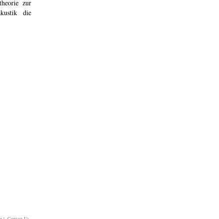
theorie zur
kustik die
m
| Contact Us