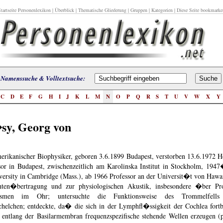
tartseite Personenlexikon
|
Überblick
|
Thematische Gliederung
|
Gruppen
|
Kategorien
| Diese Seite bookmarke
Namenssuche & Volltextsuche:
C
D
E
F
G
H
I
J
K
L
M
N
O
P
Q
R
S
T
U
V
W
X
Y
y, Georg von
erikanischer Biophysiker, geboren 3.6.1899 Budapest, verstorben 13.6.1972 H
or in Budapest, zwischenzeitlich am Karolinska Institut in Stockholm, 194
ersity in Cambridge (Mass.), ab 1966 Professor an der Universit�t von Hawai
hten�bertragung und zur physiologischen Akustik, insbesondere �ber Pr
nismen im Ohr; untersuchte die Funktionsweise des Trommelfell
lchen; entdeckte, da� die sich in der Lymphfl�ssigkeit der Cochlea fort
 entlang der Basilarmembran frequenzspezifische stehende Wellen erzeugen 