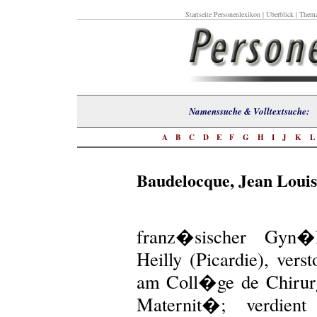
Startseite Personenlexikon
|
Überblick
|
Thema
Namenssuche & Volltextsuch
A
B
C
D
E
F
G
H
I
J
K
Baudelocque, Jean Louis
franz�sischer Gyn�k
Heilly (Picardie), verst
am Coll�ge de Chirurgi
Maternit�; verdie