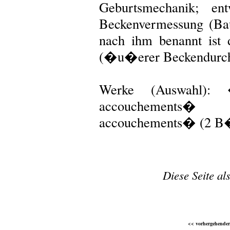
Geburtsmechanik; en
Beckenvermessung (Bau
nach ihm benannt ist
(�u�erer Beckendurchm
Werke (Auswahl): 
accouchements�
accouchements� (2 B�
Diese Seite al
<< vorhergehender 