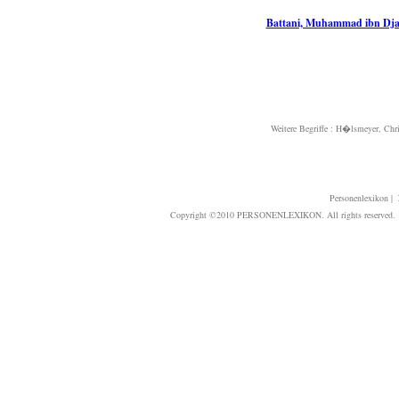
Battani, Muhammad ibn Djab
Weitere Begriffe :
H�lsmeyer, Chri
Personenlexikon
|
Copyright ©2010 PERSONENLEXIKON. All rights reserved. T