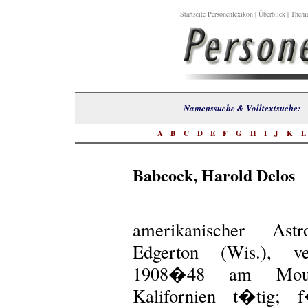
Startseite Personenlexikon
|
Überblick
|
Thema
Namenssuche & Volltextsuch
A
B
C
D
E
F
G
H
I
J
K
Babcock, Harold Delos
amerikanischer Ast
Edgerton (Wis.), ver
1908�48 am Mount-
Kalifornien t�tig; 